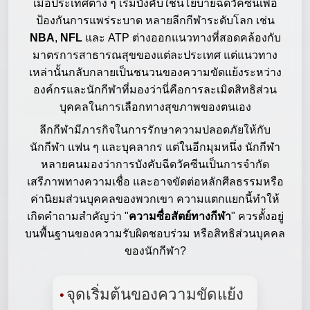
เมื่อประเทศต่าง ๆ เริ่มบังคับใช้นโยบายฉีดวัคซีนเพื่อ
ป้องกันการแพร่ระบาด หลายลีกกีฬาระดับโลก เช่น
NBA
,
NFL
และ ATP ต่างออกแนวทางที่สอดคล้องกับ
มาตรการสาธารณสุขของแต่ละประเทศ แต่แนวทาง
เหล่านั้นกลับกลายเป็นชนวนของความขัดแย้งระหว่าง
องค์กรและนักกีฬาที่มองว่านี่คือการละเมิดสิทธิส่วน
บุคคลในการเลือกทางสุขภาพของตนเอง
ลีกกีฬามีภารกิจในการรักษาความปลอดภัยให้กับ
นักกีฬา แฟน ๆ และบุคลากร แต่ในอีกมุมหนึ่ง นักกีฬา
หลายคนมองว่าการบังคับฉีดวัคซีนเป็นการจำกัด
เสรีภาพทางความเชื่อ และอาจขัดต่อหลักศีลธรรมหรือ
ค่านิยมส่วนบุคคลของพวกเขา ความแตกแยกนี้ทำให้
เกิดคำถามสำคัญว่า "
ความซื่อสัตย์ทางกีฬา
" ควรตั้งอยู่
บนพื้นฐานของความรับผิดชอบร่วม หรือสิทธิส่วนบุคคล
ของนักกีฬา?
จุดเริ่มต้นของความขัดแย้ง