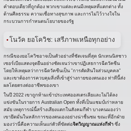
คำตอบเดียวที่ถูกต้อง พวกเขาแต่ละคนมีเหตุผลที่แตกต่าง ทั้ง
ด้านศีลธรรม ความเชื่อทางสุขภาพ และการไม่ไว้วางใจใน
กระบวนการกำหนดนโยบายของรัฐ
โนวัค ยอโควิช: เสรีภาพเหนือทุกอย่าง
กรณีของยอโควิชอาจเป็นตัวอย่างที่ชัดเจนที่สุด นักเทนนิสชาว
เซอร์เบียแสดงจุดยืนอย่างชัดเจนว่าเขาปฏิเสธการฉีดวัคซีน
โดยให้เหตุผลว่าการฉีดวัคซีนเป็น "การตัดสินใจส่วนบุคคล"
และเขาต้องการควบคุมสิ่งที่เข้าสู่ร่างกายของตนเอง ท่าทีนี้ส่ง
ผลโดยตรงต่ออาชีพของเขา
ในปี 2022 เขาถูกห้ามเข้าประเทศออสเตรเลียและไม่ได้ลง
แข่งขันในรายการ Australian Open ทั้งที่เป็นแชมป์เก่าหลาย
สมัย เหตุการณ์นี้สร้างเสียงแตกในสังคมกีฬา บางคนมองว่า
เขายึดมั่นในหลักการของตนเองอย่างน่าชื่นชม ขณะที่อีกฝ่าย
มองว่านี่คือความเห็นแก่ตัวที่ขัดต่อ
จิตวิญญาณแห่งกีฬา
ซึ่ง