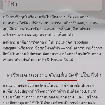
กีฬา
หลังช่วงวิกฤตโควิดผ่านพ้นไป ลีกต่าง ๆ เริ่มผ่อนคลาย
มาตรการวัคซีน แต่ร่องรอยของการถกเถียงยังคงอยู่ บางคน
สูญเสียโอกาสในอาชีพ บางคนกลายเป็นสัญลักษณ์ของ
เสรีภาพ และบางคนถูกตราหน้าว่าเห็นแก่ตัว
สิ่งที่ตามมาคือการตั้งคำถามใหม่ต่อแนวคิด "sporting
integrity" หรือความซื่อสัตย์ทางกีฬา — ว่ามันควรหมายถึงการ
ยึดมั่นในความรับผิดชอบต่อส่วนรวม หรือการยืนหยัดในความ
เชื่อส่วนตัวอย่างไม่ยอมประนีประนอมกันแน่
บทเรียนจากความขัดแย้งวัคซีนในกีฬา
กรณีความขัดแย้งเรื่องวัคซีนในวงการกีฬาอาชีพเป็นภาพ
สะท้อนของปัญหาที่กว้างกว่าตัวนักกีฬา มันคือการปะทะกัน
ของค่านิยมระหว่าง "ความปลอดภัยส่วนรวม" และ "เสรีภาพ
ของปัจเจกบุคคล" ซึ่งไม่มีคำตอบที่ตายตัว การรักษาสมดุล