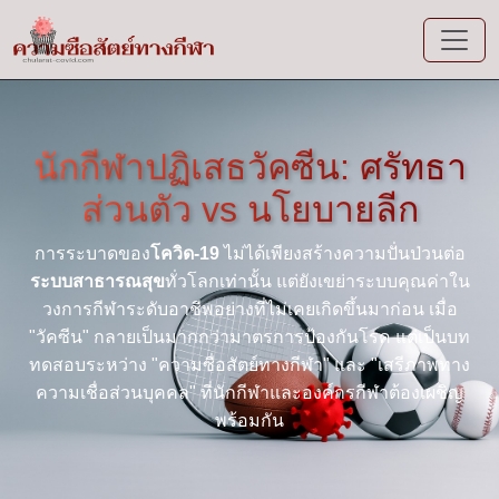
นักกีฬาปฏิเสธวัคซีน: ศรัทธา
ส่วนตัว vs นโยบายลีก
การระบาดของ
โควิด-19
ไม่ได้เพียงสร้างความปั่นป่วนต่อ
ระบบสาธารณสุข
ทั่วโลกเท่านั้น แต่ยังเขย่าระบบคุณค่าใน
วงการกีฬาระดับอาชีพอย่างที่ไม่เคยเกิดขึ้นมาก่อน เมื่อ
"วัคซีน" กลายเป็นมากกว่ามาตรการป้องกันโรค แต่เป็นบท
ทดสอบระหว่าง "ความซื่อสัตย์ทางกีฬา" และ "เสรีภาพทาง
ความเชื่อส่วนบุคคล" ที่นักกีฬาและองค์กรกีฬาต้องเผชิญ
พร้อมกัน