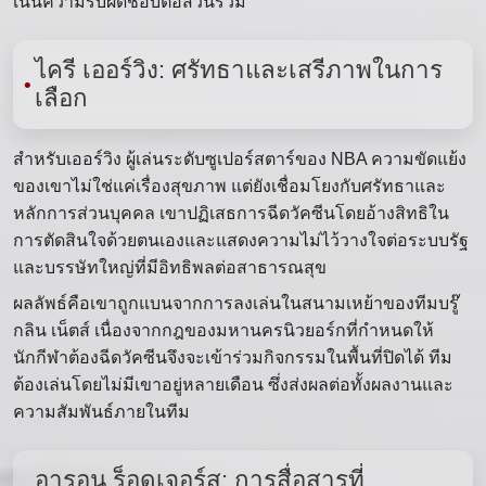
เน้นความรับผิดชอบต่อส่วนรวม
ไครี เออร์วิง: ศรัทธาและเสรีภาพในการ
เลือก
สำหรับเออร์วิง ผู้เล่นระดับซูเปอร์สตาร์ของ NBA ความขัดแย้ง
ของเขาไม่ใช่แค่เรื่องสุขภาพ แต่ยังเชื่อมโยงกับศรัทธาและ
หลักการส่วนบุคคล เขาปฏิเสธการฉีดวัคซีนโดยอ้างสิทธิใน
การตัดสินใจด้วยตนเองและแสดงความไม่ไว้วางใจต่อระบบรัฐ
และบรรษัทใหญ่ที่มีอิทธิพลต่อสาธารณสุข
ผลลัพธ์คือเขาถูกแบนจากการลงเล่นในสนามเหย้าของทีมบรู๊
กลิน เน็ตส์ เนื่องจากกฎของมหานครนิวยอร์กที่กำหนดให้
นักกีฬาต้องฉีดวัคซีนจึงจะเข้าร่วมกิจกรรมในพื้นที่ปิดได้ ทีม
ต้องเล่นโดยไม่มีเขาอยู่หลายเดือน ซึ่งส่งผลต่อทั้งผลงานและ
ความสัมพันธ์ภายในทีม
อารอน ร็อดเจอร์ส: การสื่อสารที่